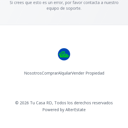
Si crees que esto es un error, por favor contacta a nuestro
equipo de soporte.
Nosotros
Comprar
Alquilar
Vender Propiedad
Facebook
Instagram
©
2026
Tu Casa RD
,
Todos los derechos reservados
Powered by
AlterEstate