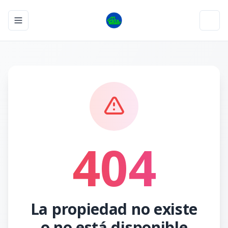
Toggle navigation menu
Toggl
404
La propiedad no existe
o no está disponible