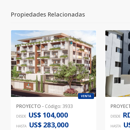
Propiedades Relacionadas
VENTA
PROYECTO
-
Código
:
3933
PROYEC
US$ 104,000
RD
DESDE
DESDE
US$ 283,000
U
HASTA
HASTA