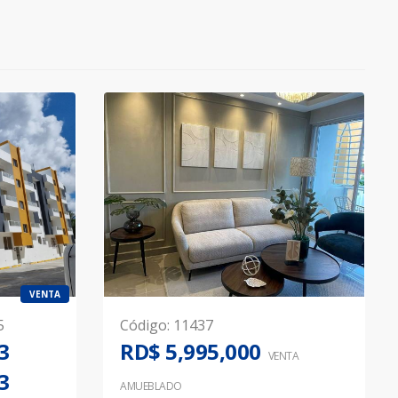
VENTA
5
Código
:
11437
3
RD$ 5,995,000
VENTA
3
AMUEBLADO