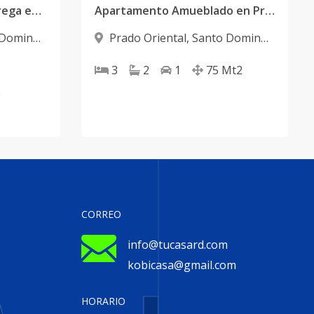
Proyecto Listo para entrega en Prado Oriental
Apartamento Amueblado en Prado Oriental
 Domingo
Prado Oriental
,
Santo Domingo
Este
3
2
1
75
Mt2
2
CORREO
info@tucasard.com
kobicasa@gmail.com
HORARIO