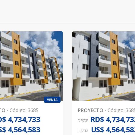
VENTA
TO
-
Código
:
3685
PROYECTO
-
Código
:
368
$ 4,734,733
RD$ 4,734,73
DESDE
S$ 4,564,583
US$ 4,564,58
HASTA