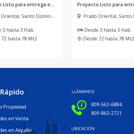
Proyecto Listo para entrega en Prado Oriental
 Oriental
,
Santo Domingo
Prado Oriental
,
Santo
Este
e
3
hasta
3
Hab.
Desde
3
hasta
3
Hab.
72
hasta
78
Mt2
Desde
72
hasta
78
Mt
 Rápido
LLÁMANOS
809-562-6884
i Propiedad
809-863-2721
des en Venta
UBICACIÓN
es en Alquiler