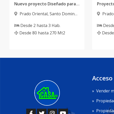
Nuevo proyecto Diseñado para satisfacer todas las necesidades y generar bienestar a quien lo habite.
Prado Oriental
,
Santo Domingo
Prado
Este
Este
Desde
2
hasta
3
Hab.
Desd
Desde
80
hasta
270
Mt2
Desde
Acceso
»
Vender m
»
Propieda
»
Propiedad