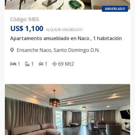
AMUEBLADO
Código
:
9455
US$ 1,100
ALQUILER
AMUEBLADO
Apartamento amueblado en Naco , 1 habitación
Ensanche Naco
,
Santo Domingo D.N.
1
1
1
69
Mt2