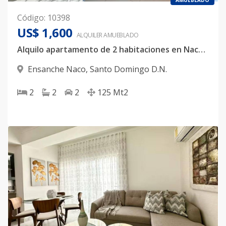
AMUEBLADO
Código
:
10398
US$ 1,600
ALQUILER
AMUEBLADO
Alquilo apartamento de 2 habitaciones en Naco📍
Ensanche Naco
,
Santo Domingo D.N.
2
2
2
125
Mt2