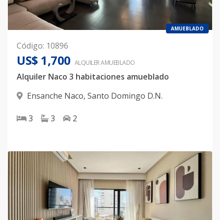
AMUEBLADO
Código
:
10896
US$ 1,700
ALQUILER
AMUEBLADO
Alquiler Naco 3 habitaciones amueblado
Ensanche Naco
,
Santo Domingo D.N.
3
3
2