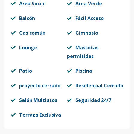
Area Social
Area Verde
Código
12453
-13
Balcón
Fácil Acceso
67-202
2
2
2
-
1
78
Código
12453
-14
Gas común
Gimnasio
68-202
2
2
2
-
1
78
Lounge
Mascotas
Código
12453
-15
permitidas
25-201
Patio
Piscina
2
2
2
-
1
78
Código
12453
-16
proyecto cerrado
Residencial Cerrado
30-202
2
2
2
-
1
78
Salón Multiusos
Seguridad 24/7
Código
12453
-17
Terraza Exclusiva
54-201
2
2
2
-
1
78
Código
12453
-18