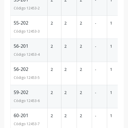
Código
12453
-2
55-202
2
2
2
-
1
78
Código
12453
-3
56-201
2
2
2
-
1
78
Código
12453
-4
56-202
2
2
2
-
1
78
Código
12453
-5
59-202
2
2
2
-
1
78
Código
12453
-6
60-201
2
2
2
-
1
78
Código
12453
-7