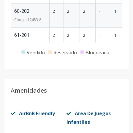
60-202
2
2
2
-
1
78
Código
12453
-8
61-201
2
2
2
-
1
78
Código
12453
-9
Vendido
Reservado
Bloqueada
63-201
2
2
2
-
1
78
Código
12453
-10
63-202
2
2
2
-
1
78
Amenidades
Código
12453
-11
64-201
2
2
2
-
1
78
AirBnB Friendly
Area De Juegos
Código
12453
-12
Infantiles
64-202
2
2
2
-
1
78