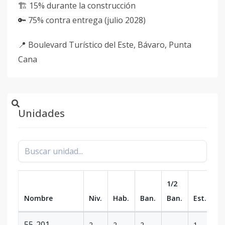
🏗️ 15% durante la construcción
🔑 75% contra entrega (julio 2028)
📍 Boulevard Turístico del Este, Bávaro, Punta
Cana
Unidades
1/2
Nombre
Niv.
Hab.
Ban.
Ban.
Est.
m
55-201
2
2
2
-
1
78