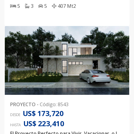
5
3
5
407
Mt2
PROYECTO
-
Código
:
8543
US$ 173,720
DESDE
US$ 223,410
HASTA
El Proyecto Perfecto para Vivir, Vacacionar, o Invertir en Punta Cana