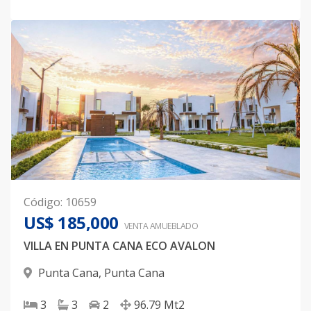
Código
:
10659
US$ 185,000
VENTA AMUEBLADO
VILLA EN PUNTA CANA ECO AVALON
Punta Cana
,
Punta Cana
3
3
2
96.79
Mt2