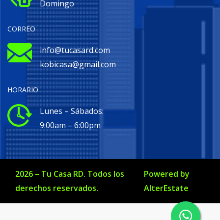
Domingo
CORREO
info@tucasard.com
kobicasa@gmail.com
HORARIO
Lunes – Sábados:
9:00am – 6:00pm
2026
–
Tu Casa RD
. Todos los
Powered by
derechos reservados.
AlterEstate