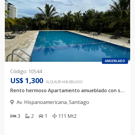
AMUEBLADO
Código
:
10544
US$ 1,300
ALQUILER
AMUEBLADO
Rento hermoso Apartamento amueblado con servicios incluidos
Av. Hispanoamericana
,
Santiago
3
2
1
111
Mt2