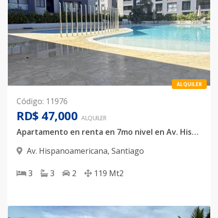
ALQUILER
Código
:
11976
RD$ 47,000
ALQUILER
Apartamento en renta en 7mo nivel en Av. Hispanoamericana
Av. Hispanoamericana
,
Santiago
3
3
2
119
Mt2