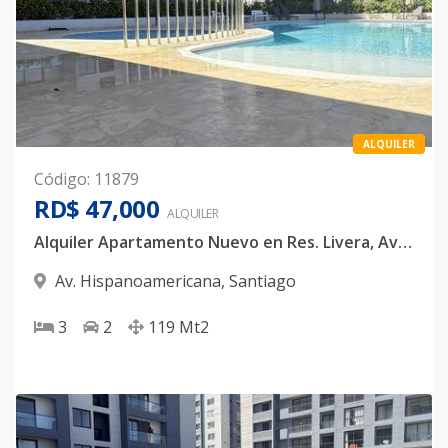
ALQUILER
Código
:
11879
RD$ 47,000
ALQUILER
Alquiler Apartamento Nuevo en Res. Livera, Av. Hispanoamericana
Av. Hispanoamericana
,
Santiago
3
2
119
Mt2