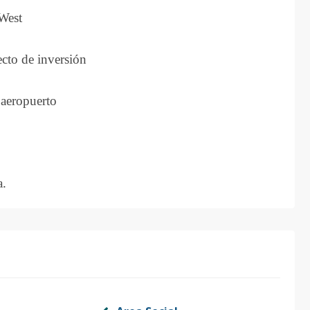
 West
ecto de inversión
 aeropuerto
a.