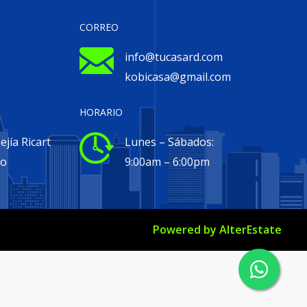
CORREO
info@tucasard.com
kobicasa@gmail.com
HORARIO
jía Ricart
Lunes – Sábados:
go
9:00am – 6:00pm
Powered by
AlterEstate