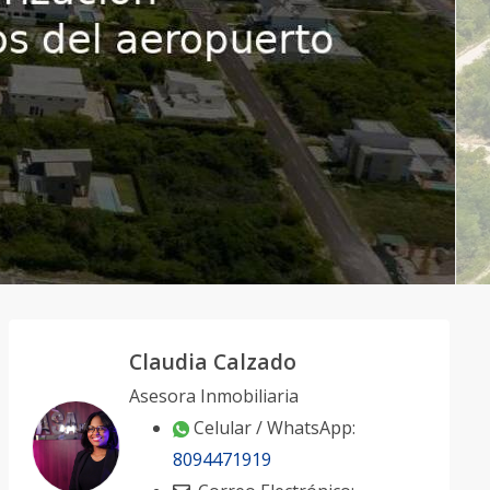
Claudia Calzado
Asesora Inmobiliaria
Celular / WhatsApp:
8094471919