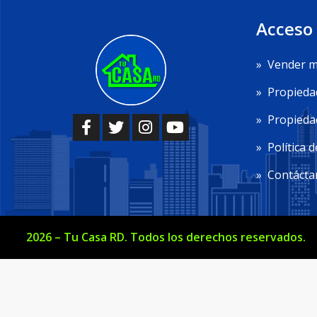
Acceso
»
Vender m
»
Propieda
»
Propiedad
»
Política d
»
Contácta
2026
–
Tu Casa RD
. Todos los derechos reservados.