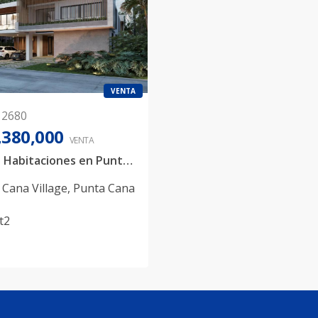
VENTA
12680
,380,000
VENTA
Villa de 5 Habitaciones en Punta Cana Village
 Cana Village
,
Punta Cana
t2