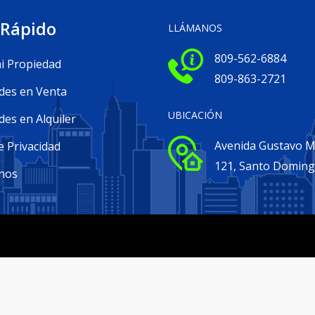
 Rápido
LLÁMANOS
809-562-6884
i Propiedad
809-863-2721
des en Venta
UBICACIÓN
es en Alquiler
Avenida Gustavo Me
e Privacidad
121, Santo Domin
nos