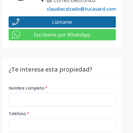
Correo Electrónico:
claudiacalzado@tucasard.com
Llámame
Escribeme por WhatsApp
¿Te interesa esta propiedad?
Nombre completo
*
Teléfono
*