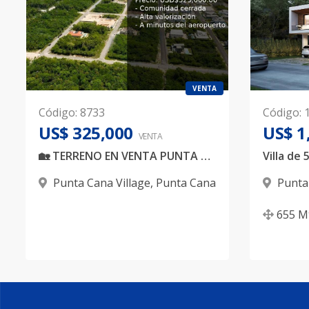
VENTA
Código
:
8733
Código
:
US$ 325,000
US$ 1
VENTA
🏡 TERRENO EN VENTA PUNTA CANA VILLAGE WEST
Punta Cana Village
,
Punta Cana
Punta
655
M