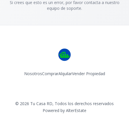
Si crees que esto es un error, por favor contacta a nuestro
equipo de soporte.
Nosotros
Comprar
Alquilar
Vender Propiedad
Facebook
Instagram
©
2026
Tu Casa RD
,
Todos los derechos reservados
Powered by
AlterEstate