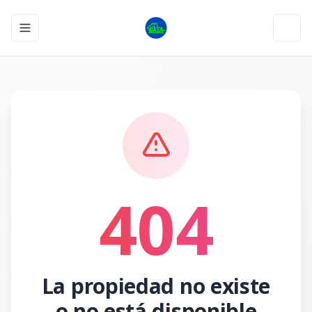
Toggle navigation menu
Toggl
404
La propiedad no existe
o no está disponible