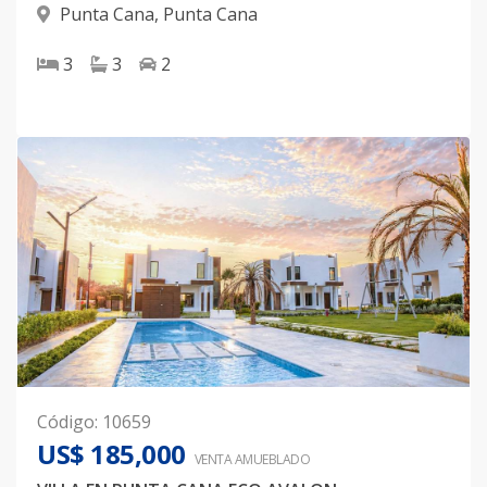
Punta Cana
,
Punta Cana
3
3
2
Código
:
10659
US$ 185,000
VENTA AMUEBLADO