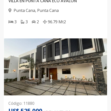
VILLA EN PUNTA CANA ECO AVALON
Punta Cana
,
Punta Cana
3
3
2
96.79
Mt2
Código
:
11880
US$ 525,000