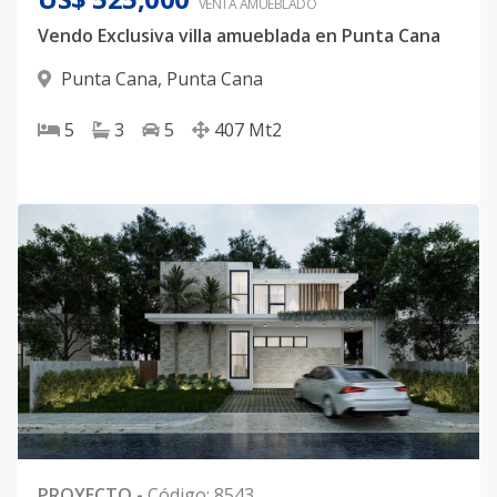
VENTA AMUEBLADO
Vendo Exclusiva villa amueblada en Punta Cana
Punta Cana
,
Punta Cana
5
3
5
407
Mt2
PROYECTO
-
Código
:
8543