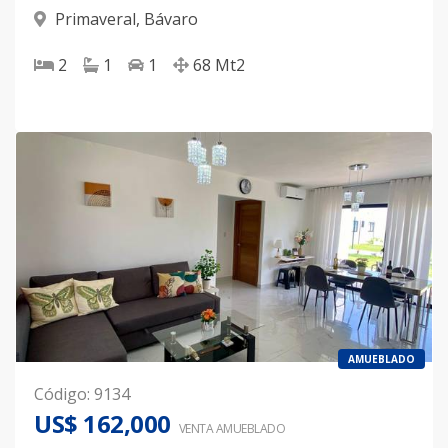
Primaveral
,
Bávaro
2
1
1
68
Mt2
AMUEBLADO
Código
:
9134
US$ 162,000
VENTA AMUEBLADO