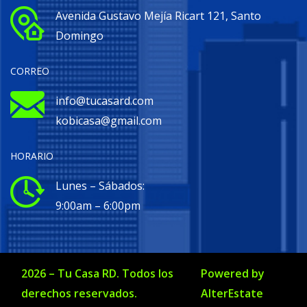
Avenida Gustavo Mejía Ricart 121, Santo
Domingo
CORREO
info@tucasard.com
kobicasa@gmail.com
HORARIO
Lunes – Sábados:
9:00am – 6:00pm
2026
–
Tu Casa RD
. Todos los
Powered by
derechos reservados.
AlterEstate