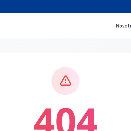
Nosot
404