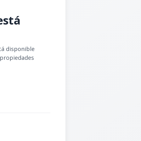
está
tá disponible
 propiedades