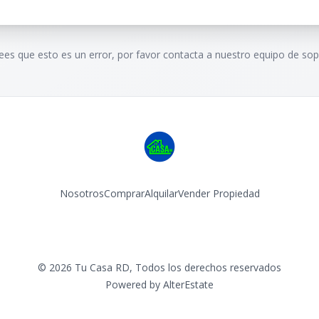
rees que esto es un error, por favor contacta a nuestro equipo de sop
Nosotros
Comprar
Alquilar
Vender Propiedad
Facebook
Instagram
©
2026
Tu Casa RD
,
Todos los derechos reservados
Powered by
AlterEstate