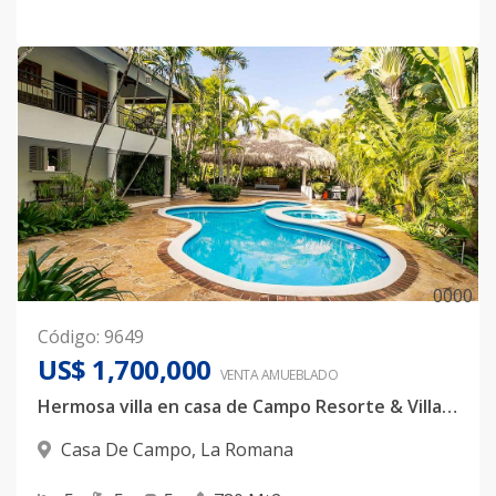
0
0
0
0
Código
:
9649
US$ 1,700,000
VENTA AMUEBLADO
Hermosa villa en casa de Campo Resorte & Villas por solo $1.7mm
Casa De Campo
,
La Romana