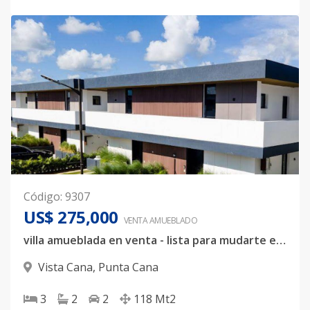
Código
:
9307
US$ 275,000
VENTA AMUEBLADO
villa amueblada en venta - lista para mudarte en vista cana
Vista Cana
,
Punta Cana
3
2
2
118
Mt2