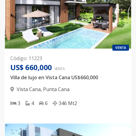
VENTA
Código
:
11223
US$ 660,000
VENTA
Villa de lujo en Vista Cana US$660,000
Vista Cana
,
Punta Cana
3
4
6
346
Mt2