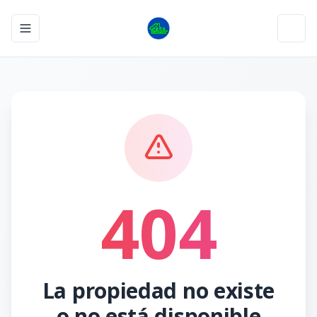
Toggle navigation menu
Toggl
404
La propiedad no existe
o no está disponible