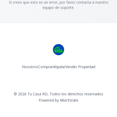
Si crees que esto es un error, por favor contacta a nuestro
equipo de soporte.
Nosotros
Comprar
Alquilar
Vender Propiedad
Facebook
Instagram
©
2026
Tu Casa RD
,
Todos los derechos reservados
Powered by
AlterEstate