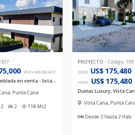
9307
PROYECTO
-
Código
:
199
75,000
US$ 175,480
VENTA AMUEBLADO
DESDE
US$ 175,480
villa amueblada en venta - lista para mudarte en vista cana
HASTA
 Cana
,
Punta Cana
Vista Cana
,
Punta Can
2
2
118
Mt2
Desde
2
hasta
2
Hab.