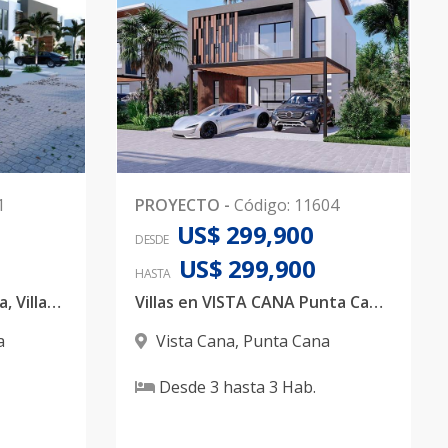
1
PROYECTO
-
Código
:
11604
US$ 299,900
DESDE
US$ 299,900
HASTA
Dumas Luxury, Vista Cana, Villas 2 y 3 habitaciones
Villas en VISTA CANA Punta Cana, 3 habitaciones
a
Vista Cana
,
Punta Cana
Desde
3
hasta
3
Hab.