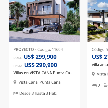
PROYECTO
-
Código
:
11604
Código
:
US$ 299,900
US$ 2
DESDE
US$ 299,900
HASTA
Villas en VISTA CANA Punta Cana, 3 habitaciones
Vista
Vista Cana
,
Punta Cana
3
Desde
3
hasta
3
Hab.