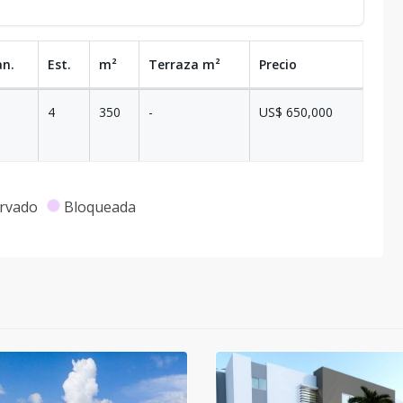
an.
Est.
m²
Terraza
m²
Precio
4
350
-
US$ 650,000
rvado
Bloqueada