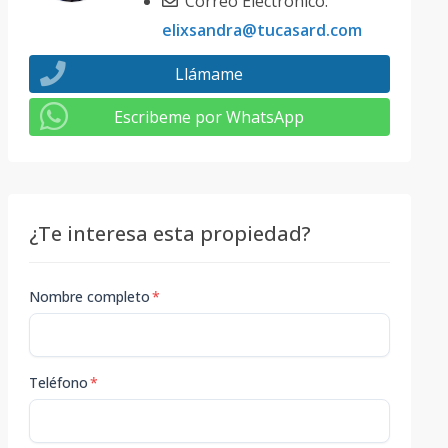
Correo Electrónico:
elixsandra@tucasard.com
Llámame
Escribeme por WhatsApp
¿Te interesa esta propiedad?
Nombre completo
*
Teléfono
*