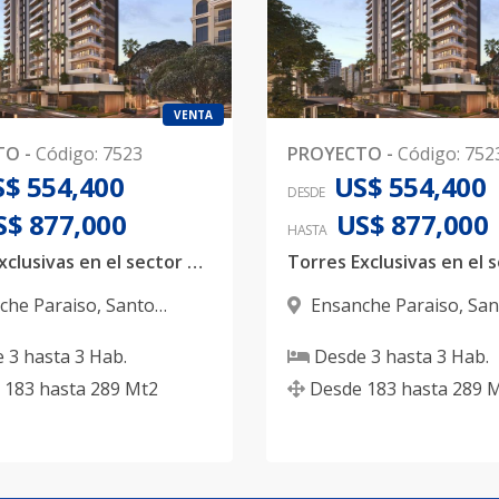
VENTA
TO
-
Código
:
7523
PROYECTO
-
Código
:
752
$ 554,400
US$ 554,400
DESDE
S$ 877,000
US$ 877,000
HASTA
Torres Exclusivas en el sector Paraiso
che Paraiso
,
Santo
Ensanche Paraiso
,
San
 D.N.
Domingo D.N.
e
3
hasta
3
Hab.
Desde
3
hasta
3
Hab.
183
hasta
289
Mt2
Desde
183
hasta
289
M