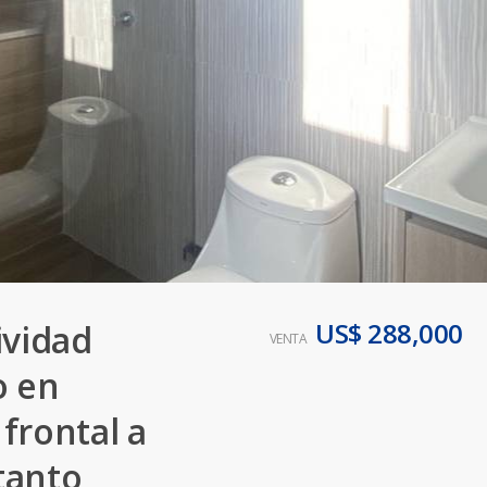
US$ 288,000
ividad
VENTA
o en
frontal a
 tanto