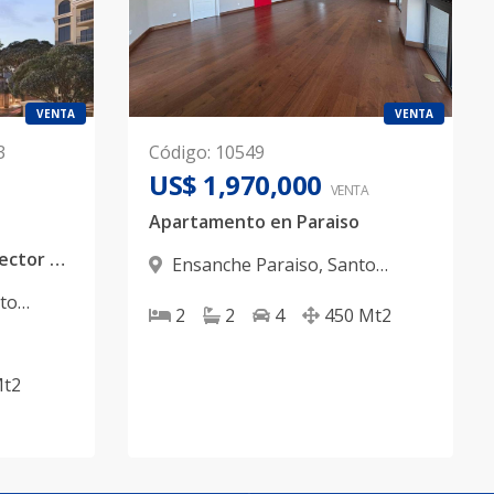
VENTA
VENTA
3
Código
:
10549
US$ 1,970,000
VENTA
Apartamento en Paraiso
Torres Exclusivas en el sector Paraiso
Ensanche Paraiso
,
Santo
Domingo D.N.
to
2
2
4
450
Mt2
t2