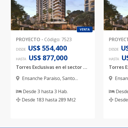
VENTA
PROYECTO
-
Código
:
7523
PROYEC
US$ 554,400
US
DESDE
DESDE
US$ 877,000
U
HASTA
HASTA
Torres Exclusivas en el sector Paraiso
Ensanche Paraiso
,
Santo
Ensan
Domingo D.N.
Domingo
Desde
3
hasta
3
Hab.
Desd
Desde
183
hasta
289
Mt2
Desde