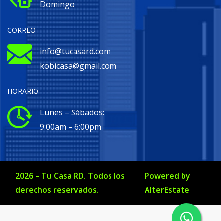
Domingo
CORREO
info@tucasard.com
kobicasa@gmail.com
HORARIO
Lunes – Sábados:
9:00am – 6:00pm
2026
–
Tu Casa RD
. Todos los
Powered by
derechos reservados.
AlterEstate