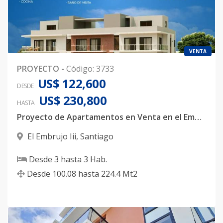
VENTA
PROYECTO
-
Código
:
3733
US$ 122,600
DESDE
US$ 230,800
HASTA
Proyecto de Apartamentos en Venta en el Embrujo III, Santiago
El Embrujo Iii
,
Santiago
Desde
3
hasta
3
Hab.
Desde
100.08
hasta
224.4
Mt2