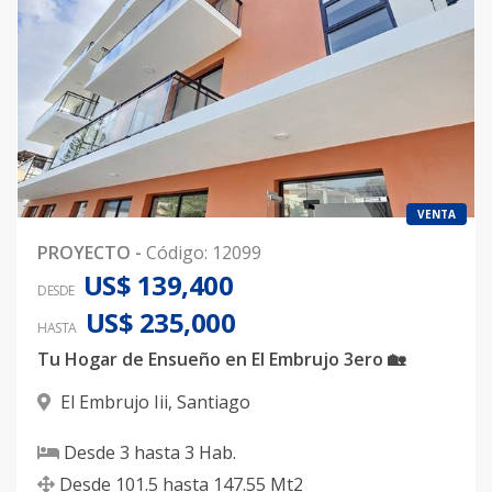
VENTA
PROYECTO
-
Código
:
12099
US$ 139,400
DESDE
US$ 235,000
HASTA
Tu Hogar de Ensueño en El Embrujo 3ero 🏡
El Embrujo Iii
,
Santiago
Desde
3
hasta
3
Hab.
Desde
101.5
hasta
147.55
Mt2