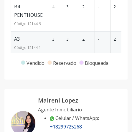
B4
4
3
2
-
2
15
PENTHOUSE
Código
12144
-9
A3
3
3
2
-
2
10
Código
12144
-1
Vendido
Reservado
Bloqueada
Maireni Lopez
Agente Inmobiliario
Celular / WhatsApp:
+18299725268