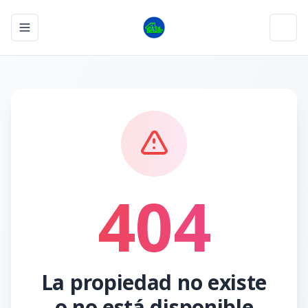
Toggle navigation menu
Toggl
404
La propiedad no existe
o no está disponible