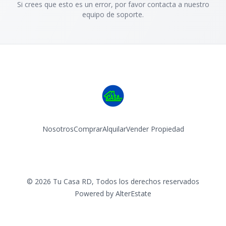
Si crees que esto es un error, por favor contacta a nuestro
equipo de soporte.
Nosotros
Comprar
Alquilar
Vender Propiedad
Facebook
Instagram
©
2026
Tu Casa RD
,
Todos los derechos reservados
Powered by
AlterEstate