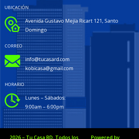
UBICACIÓN
Avenida Gustavo Mejía Ricart 121, Santo
Domingo
CORREO
info@tucasard.com
kobicasa@gmail.com
HORARIO
Lunes – Sábados:
9:00am – 6:00pm
2026
–
Tu Casa RD
. Todos los
Powered by