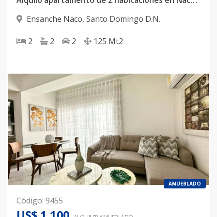
Alquilo apartamento de 2 habitaciones en Naco📍
Ensanche Naco
,
Santo Domingo D.N.
2
2
2
125
Mt2
AMUEBLADO
Código
:
9455
US$ 1,100