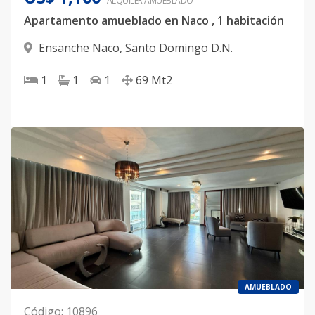
ALQUILER
AMUEBLADO
Apartamento amueblado en Naco , 1 habitación
Ensanche Naco
,
Santo Domingo D.N.
1
1
1
69
Mt2
AMUEBLADO
Código
:
10896