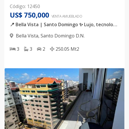
Código
:
12450
US$ 750,000
VENTA AMUEBLADO
📍 Bella Vista | Santo Domingo ✨ Lujo, tecnología y confort en un solo lugar. Descubre este espectacular apartamento completamente amueblado, diseñado para quienes valoran la exclusividad, la amplitud y cada detalle.
Bella Vista
,
Santo Domingo D.N.
3
3
2
250.05
Mt2