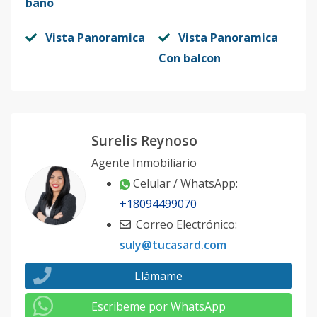
baño
Vista Panoramica
Vista Panoramica
Con balcon
Surelis Reynoso
Agente Inmobiliario
Celular / WhatsApp:
+18094499070
Correo Electrónico:
suly@tucasard.com
Llámame
Escribeme por WhatsApp