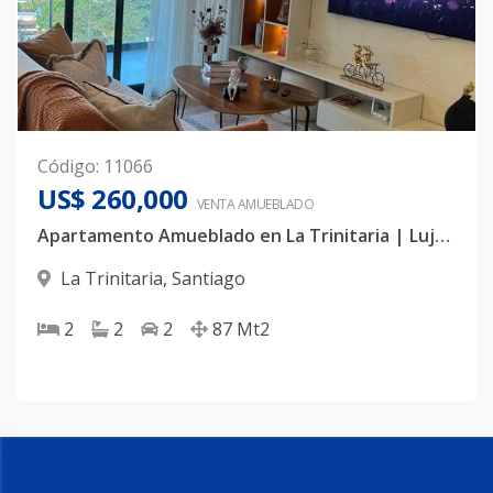
Código
:
11066
US$ 260,000
VENTA AMUEBLADO
Apartamento Amueblado en La Trinitaria | Lujo y Vista Única
La Trinitaria
,
Santiago
2
2
2
87
Mt2