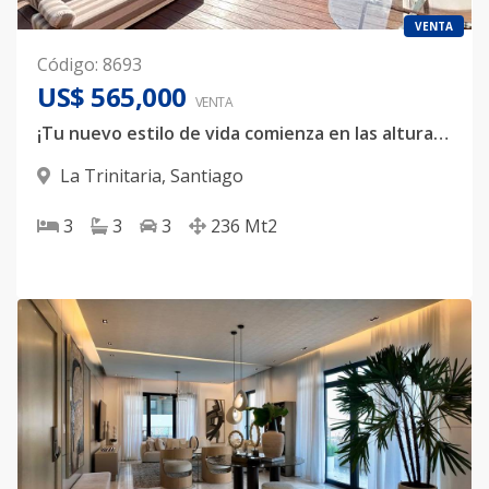
VENTA
Código
:
8693
US$ 565,000
VENTA
¡Tu nuevo estilo de vida comienza en las alturas! ✨ En venta espectacular apartamento en el PISO 14 de la exclusiva Torre en La Trinitaria
La Trinitaria
,
Santiago
3
3
3
236
Mt2