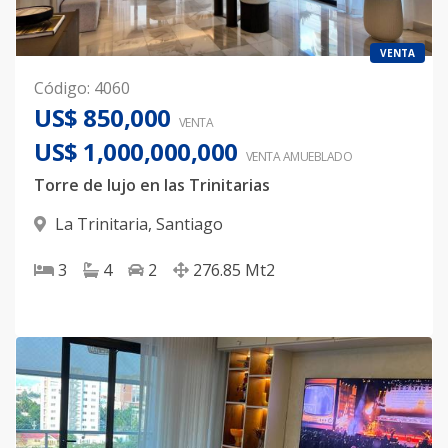
VENTA
Código
:
4060
US$ 850,000
VENTA
US$ 1,000,000,000
VENTA AMUEBLADO
Torre de lujo en las Trinitarias
La Trinitaria
,
Santiago
3
4
2
276.85
Mt2