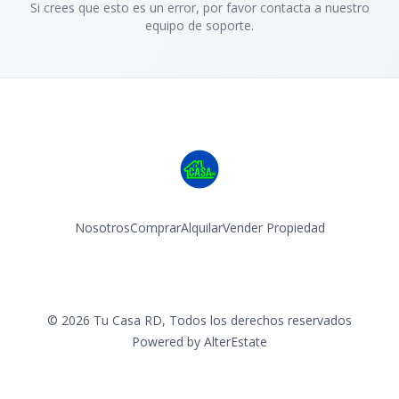
Si crees que esto es un error, por favor contacta a nuestro
equipo de soporte.
Nosotros
Comprar
Alquilar
Vender Propiedad
Facebook
Instagram
©
2026
Tu Casa RD
,
Todos los derechos reservados
Powered by
AlterEstate