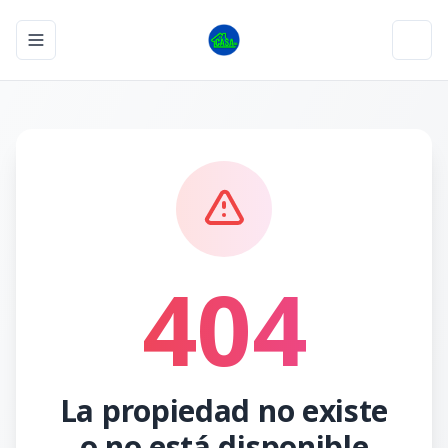
Toggle navigation menu
Toggl
404
La propiedad no existe
o no está disponible