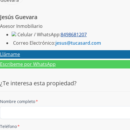
Jesús Guevara
Asesor Inmobiliario
Celular / WhatsApp:
8498681207
Correo Electrónico:
jesus@tucasard.com
Llámame
Escribeme por WhatsApp
¿Te interesa esta propiedad?
Nombre completo
*
Teléfono
*