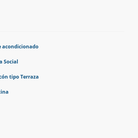
e acondicionado
a Social
cón tipo Terraza
cina