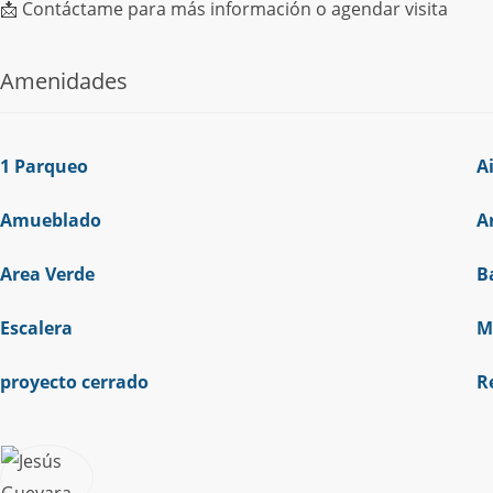
📩 Contáctame para más información o agendar visita
Amenidades
1 Parqueo
A
Amueblado
A
Area Verde
B
Escalera
M
proyecto cerrado
R