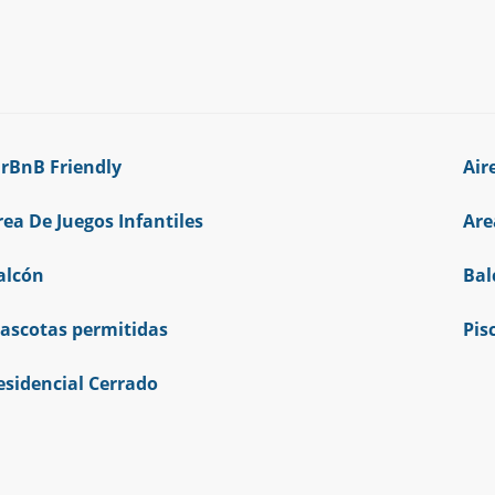
irBnB Friendly
Air
rea De Juegos Infantiles
Are
alcón
Bal
ascotas permitidas
Pis
esidencial Cerrado