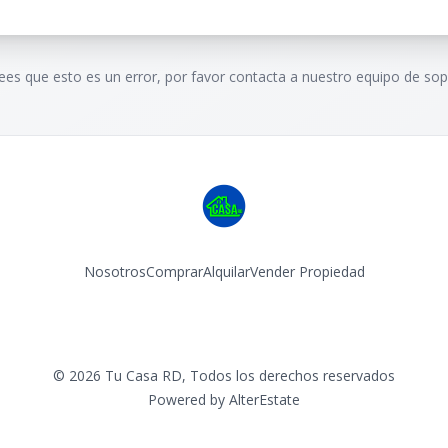
rees que esto es un error, por favor contacta a nuestro equipo de sop
Nosotros
Comprar
Alquilar
Vender Propiedad
Facebook
Instagram
©
2026
Tu Casa RD
,
Todos los derechos reservados
Powered by
AlterEstate