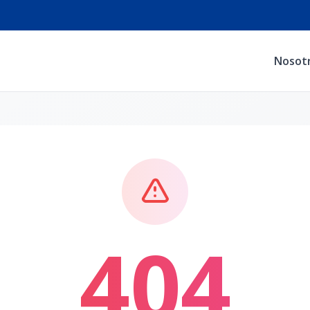
Nosot
404