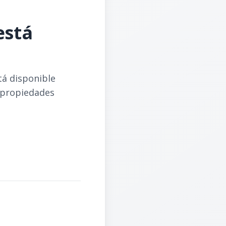
está
tá disponible
 propiedades