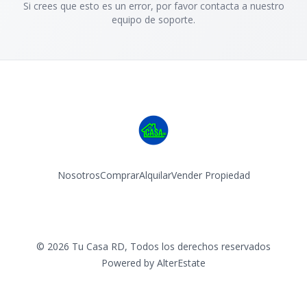
Si crees que esto es un error, por favor contacta a nuestro
equipo de soporte.
Nosotros
Comprar
Alquilar
Vender Propiedad
Facebook
Instagram
©
2026
Tu Casa RD
,
Todos los derechos reservados
Powered by
AlterEstate