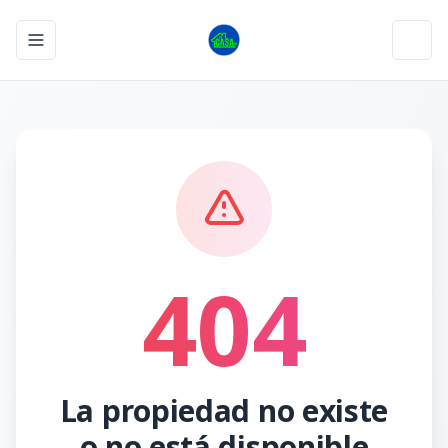
Toggle navigation menu
Toggl
404
La propiedad no existe
o no está disponible