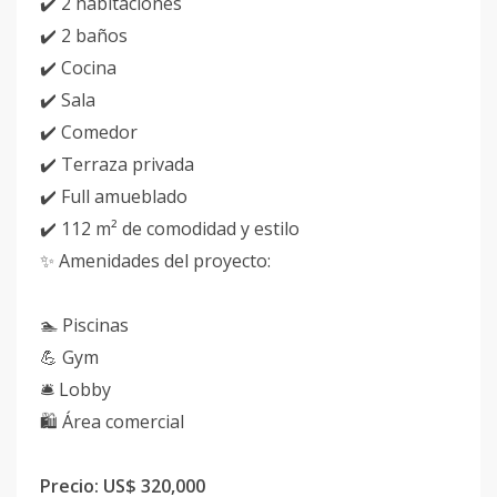
✔️ 2 habitaciones
✔️ 2 baños
✔️ Cocina
✔️ Sala
✔️ Comedor
✔️ Terraza privada
✔️ Full amueblado
✔️ 112 m² de comodidad y estilo
✨ Amenidades del proyecto:
🏊 Piscinas
💪 Gym
🛎️ Lobby
🛍️ Área comercial
Precio: US$ 320,000