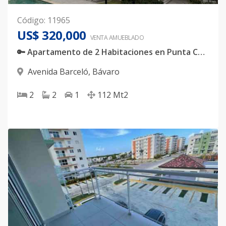
Código
:
11965
US$ 320,000
VENTA AMUEBLADO
🔑 Apartamento de 2 Habitaciones en Punta Cana con Amenidades de Lujo
Avenida Barceló
,
Bávaro
2
2
1
112
Mt2