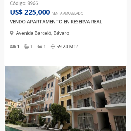
Código
:
8966
US$ 225,000
VENTA AMUEBLADO
VENDO APARTAMENTO EN RESERVA REAL
Avenida Barceló
,
Bávaro
1
1
1
59.24
Mt2