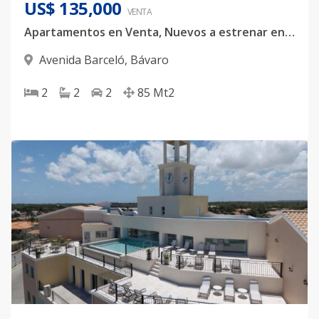
US$ 135,000
VENTA
Apartamentos en Venta, Nuevos a estrenar en Bávaro-Punta Cana.
Avenida Barceló
,
Bávaro
2
2
2
85
Mt2