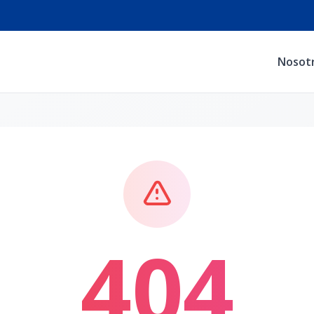
Nosot
404