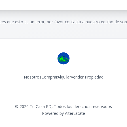
rees que esto es un error, por favor contacta a nuestro equipo de sop
Nosotros
Comprar
Alquilar
Vender Propiedad
Facebook
Instagram
©
2026
Tu Casa RD
,
Todos los derechos reservados
Powered by
AlterEstate