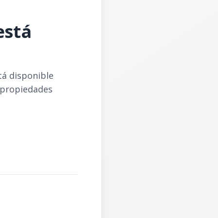
está
tá disponible
 propiedades