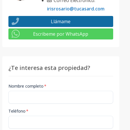
Correo Electrónico:
irisrosario@tucasard.com
Llámame
Escribeme por WhatsApp
¿Te interesa esta propiedad?
Nombre completo
*
Teléfono
*