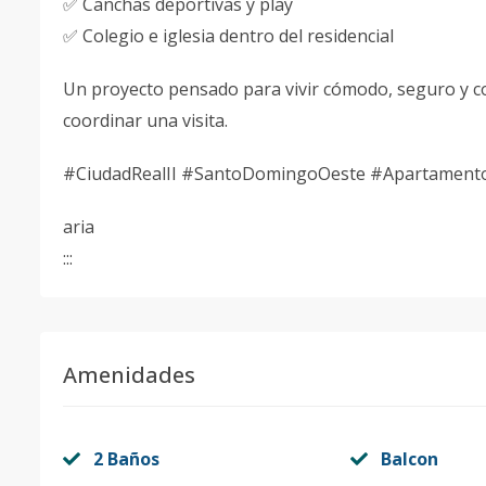
✅ Canchas deportivas y play
✅ Colegio e iglesia dentro del residencial
Un proyecto pensado para vivir cómodo, seguro y c
coordinar una visita.
#CiudadRealII #SantoDomingoOeste #Apartament
aria
:::
Amenidades
2 Baños
Balcon