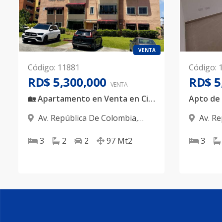
VENTA
Código
:
11881
Código
:
RD$ 5,300,000
RD$ 5
VENTA
🏡 Apartamento en Venta en Ciudad Real II | Santo Domingo Oeste
Av. República De Colombia
,
Av. R
Santo Domingo Oeste
Santo D
3
2
2
97
Mt2
3