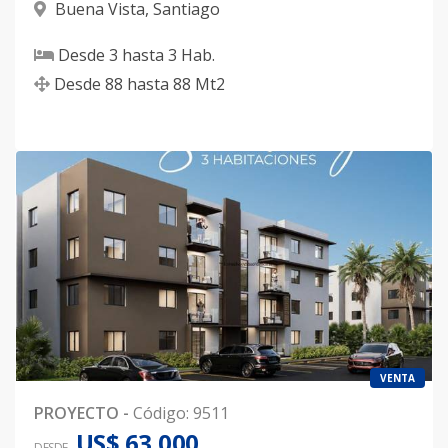
Buena Vista
,
Santiago
Desde
3
hasta
3
Hab.
Desde
88
hasta
88
Mt2
VENTA
PROYECTO
-
Código
:
9511
US$ 63,000
DESDE