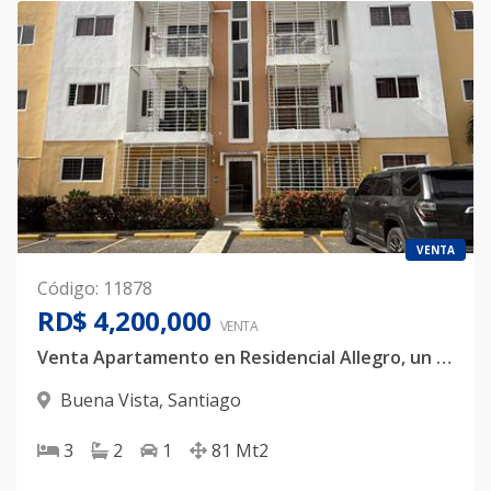
VENTA
Código
:
11878
RD$ 4,200,000
VENTA
Venta Apartamento en Residencial Allegro, un espacio pensado de ti
Buena Vista
,
Santiago
3
2
1
81
Mt2