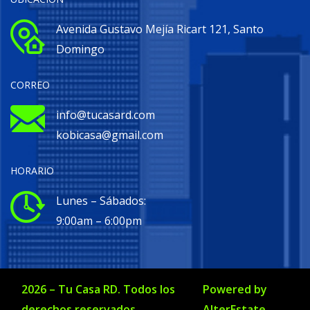
Avenida Gustavo Mejía Ricart 121, Santo
Domingo
CORREO
info@tucasard.com
kobicasa@gmail.com
HORARIO
Lunes – Sábados:
9:00am – 6:00pm
2026
–
Tu Casa RD
. Todos los
Powered by
derechos reservados.
AlterEstate