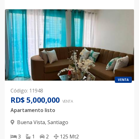
VENTA
Código
:
11948
RD$ 5,000,000
VENTA
Apartamento listo
Buena Vista
,
Santiago
3
1
2
125
Mt2