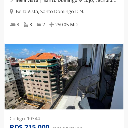
📍 Bella Vista | Santo Domingo ✨ Lujo, tecnología y confort en un solo lugar. Descubre este espectacular apartamento completamente amueblado, diseñado para quienes valoran la exclusividad, la amplitud y cada detalle.
Bella Vista
,
Santo Domingo D.N.
3
3
2
250.05
Mt2
Código
:
10344
RD$ 215,000