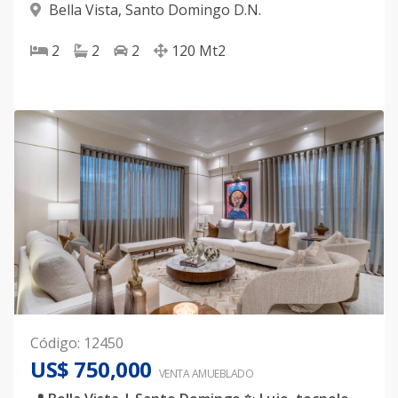
Bella Vista
,
Santo Domingo D.N.
2
2
2
120
Mt2
Código
:
12450
US$ 750,000
VENTA AMUEBLADO