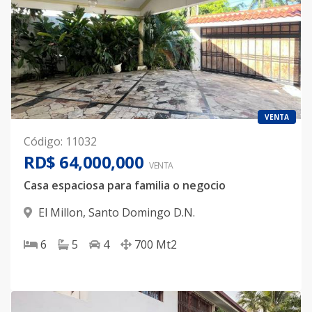
VENTA
Código
:
11032
RD$ 64,000,000
VENTA
Casa espaciosa para familia o negocio
El Millon
,
Santo Domingo D.N.
6
5
4
700
Mt2