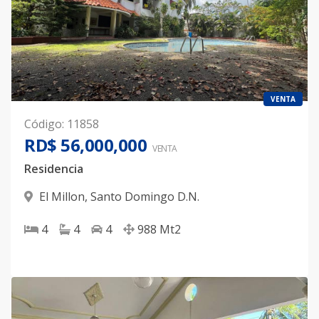
VENTA
Código
:
11858
RD$ 56,000,000
VENTA
Residencia
El Millon
,
Santo Domingo D.N.
4
4
4
988
Mt2