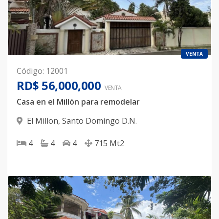
VENTA
Código
:
12001
RD$ 56,000,000
VENTA
Casa en el Millón para remodelar
El Millon
,
Santo Domingo D.N.
4
4
4
715
Mt2