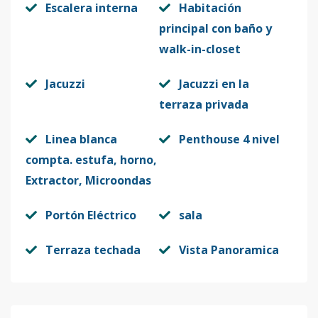
Escalera interna
Habitación
principal con baño y
walk-in-closet
Jacuzzi
Jacuzzi en la
terraza privada
Linea blanca
Penthouse 4 nivel
compta. estufa, horno,
Extractor, Microondas
Portón Eléctrico
sala
Terraza techada
Vista Panoramica