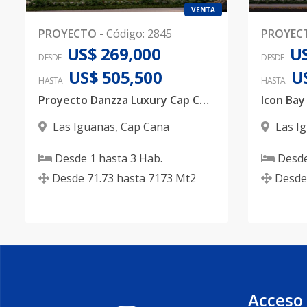
VENTA
PROYECTO
-
Código
:
2845
PROYEC
US$ 269,000
US
DESDE
DESDE
US$ 505,500
U
HASTA
HASTA
Proyecto Danzza Luxury Cap Cana
Icon Bay
Las Iguanas
,
Cap Cana
Las I
Desde
1
hasta
3
Hab.
Desd
Desde
71.73
hasta
7173
Mt2
Desde
Acceso