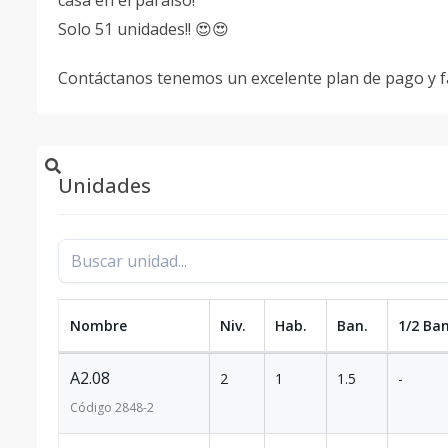
casa en el paraíso!
Solo 51 unidades!! 😍😍
Contáctanos tenemos un excelente plan de pago y fa
Unidades
Nombre
Niv.
Hab.
Ban.
1/2 Ban
A2.08
2
1
1.5
-
Código
2848
-2