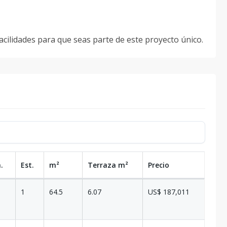
cilidades para que seas parte de este proyecto único.
.
Est.
m²
Terraza
m²
Precio
1
64.5
6.07
US$ 187,011