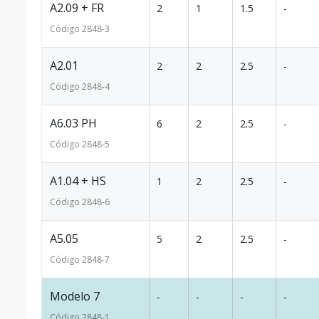
A2.09 + FR
2
1
1.5
-
Código
2848
-3
A2.01
2
2
2.5
-
Código
2848
-4
A6.03 PH
6
2
2.5
-
Código
2848
-5
A1.04 + HS
1
2
2.5
-
Código
2848
-6
A5.05
5
2
2.5
-
Código
2848
-7
Modelo 7
-
-
-
-
Código
2848
-1