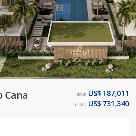
US$ 187,011
p Cana
DESDE
US$ 731,340
HASTA