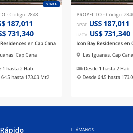
VENTA
TO
-
Código
:
2848
PROYECTO
-
Código
:
284
$ 187,011
US$ 187,011
DESDE
S$ 731,340
US$ 731,340
HASTA
 Residences en Cap Cana
Icon Bay Residences en 
guanas
,
Cap Cana
Las Iguanas
,
Cap Can
e
1
hasta
2
Hab.
Desde
1
hasta
2
Hab.
64.5
hasta
173.03
Mt2
Desde
64.5
hasta
173.
 Rápido
LLÁMANOS