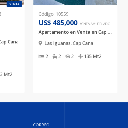
VENTA
8
Código
:
10559
US$ 485,000
VENTA AMUEBLADO
Apartamento en Venta en Cap Cana, amueblado de Lujo.
Cap Cana
Las Iguanas
,
Cap Cana
a
2
2
2
135
Mt2
03
Mt2
CORREO