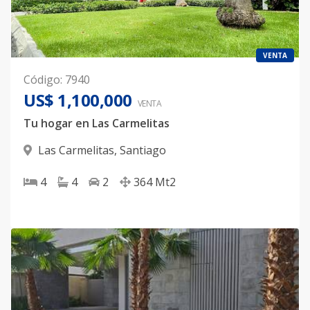
VENTA
Código
:
7940
US$ 1,100,000
VENTA
Tu hogar en Las Carmelitas
Las Carmelitas
,
Santiago
4
4
2
364
Mt2