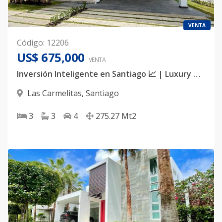
VENTA
Código
:
12206
US$ 675,000
VENTA
Inversión Inteligente en Santiago 📈 | Luxury House en Las Carmelitas con Alta Plusvalía
Las Carmelitas
,
Santiago
3
3
4
275.27
Mt2