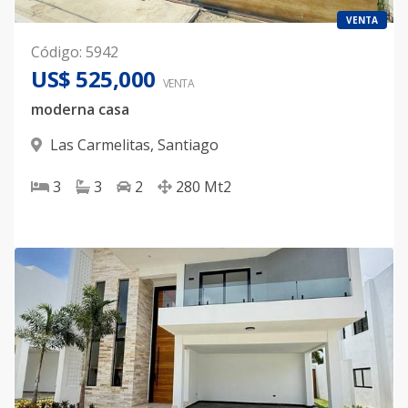
VENTA
Código
:
5942
US$ 525,000
VENTA
moderna casa
Las Carmelitas
,
Santiago
3
3
2
280
Mt2