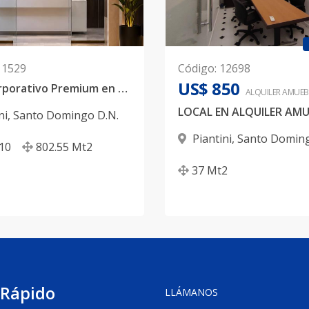
11529
Código
:
12698
US$ 850
Local Corporativo Premium en Alquiler en la Mejor zona de Piantini
ALQUILER
AMUEB
ni
,
Santo Domingo D.N.
Piantini
,
Santo Doming
10
802.55
Mt2
37
Mt2
 Rápido
LLÁMANOS