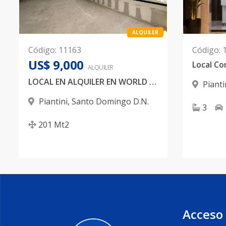
ALQUILER
Código
:
11163
Código
:
US$ 9,000
ALQUILER
LOCAL EN ALQUILER EN WORLD TRADE CENTER, AVENIDA WINSTON CHURCHILL.
Pianti
Piantini
,
Santo Domingo D.N.
3
201
Mt2
Acceso