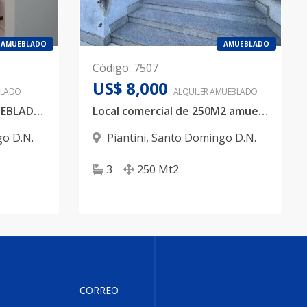
AMUEBLADO
AMUEBLADO
Código
:
7507
US$ 8,000
LADO
ALQUILER
AMUEBLADO
LOCAL EN ALQUILER AMUEBLADO, UBICADO EN PIANTINI.
Local comercial de 250M2 amueblado ubicado en plaza céntrica de la ciudad
o D.N.
Piantini
,
Santo Domingo D.N.
3
250
Mt2
CORREO