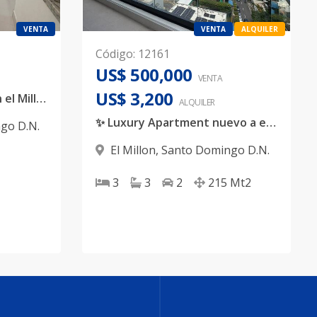
VENTA
VENTA
ALQUILER
Código
:
12161
US$ 500,000
VENTA
US$ 3,200
Apartamento Familiar en el Millon
ALQUILER
✨ Luxury Apartment nuevo a estrenar en el corazón de El Millón ✨
go D.N.
El Millon
,
Santo Domingo D.N.
3
3
2
215
Mt2