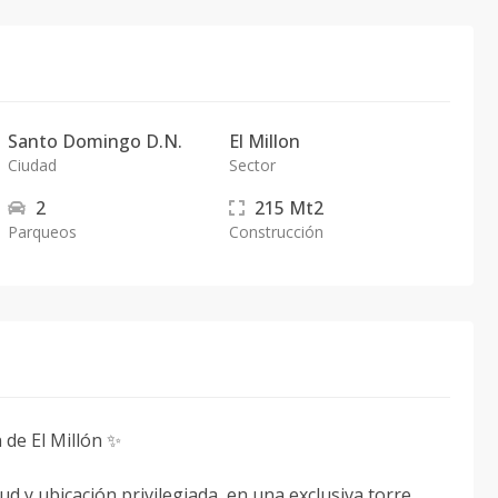
Santo Domingo D.N.
El Millon
Ciudad
Sector
2
215
Mt2
Parqueos
Construcción
de El Millón ✨
ud y ubicación privilegiada, en una exclusiva torre