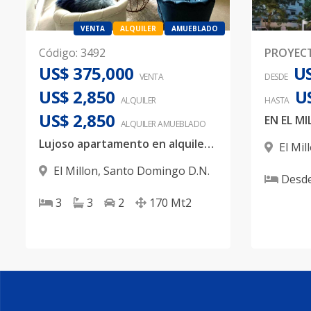
VENTA
ALQUILER
AMUEBLADO
Código
:
3492
PROYEC
US$ 375,000
US
VENTA
DESDE
US$ 2,850
U
ALQUILER
HASTA
US$ 2,850
ALQUILER
AMUEBLADO
Lujoso apartamento en alquiler amueblado 3 habitaciones
El Mil
El Millon
,
Santo Domingo D.N.
Desd
3
3
2
170
Mt2