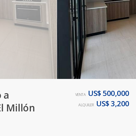
US$ 500,000
 a
VENTA
US$ 3,200
l Millón
ALQUILER