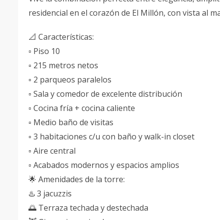
residencial en el corazón de El Millón, con vista al m
📐 Características:
▫️ Piso 10
▫️ 215 metros netos
▫️ 2 parqueos paralelos
▫️ Sala y comedor de excelente distribución
▫️ Cocina fría + cocina caliente
▫️ Medio baño de visitas
▫️ 3 habitaciones c/u con baño y walk-in closet
▫️ Aire central
▫️ Acabados modernos y espacios amplios
🌟 Amenidades de la torre:
♨️ 3 jacuzzis
🌅 Terraza techada y destechada