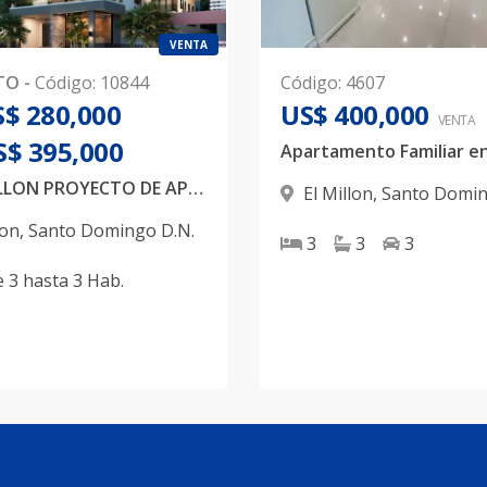
VENTA
TO
-
Código
:
10844
Código
:
4607
$ 280,000
US$ 400,000
VENTA
S$ 395,000
EN EL MILLON PROYECTO DE APARTAMENTO FAMILIAR, 3 HABITACIONES
El Millon
,
Santo Domin
lon
,
Santo Domingo D.N.
3
3
3
e
3
hasta
3
Hab.