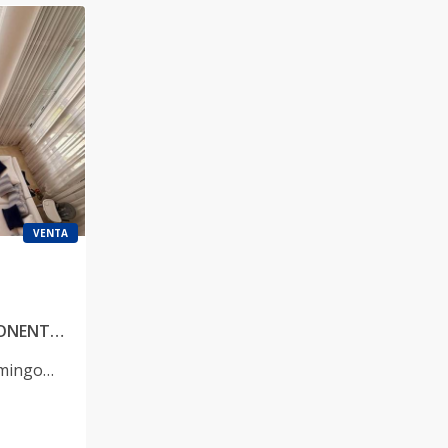
VENTA
EL PENTHOUSE MAS IMPONENTE DE LA ESPERILLA CON TERRAZA JACUZZI PRIVADO, ESTUDIO, FAMILY ROOM, 3 HABITACIONES
mingo