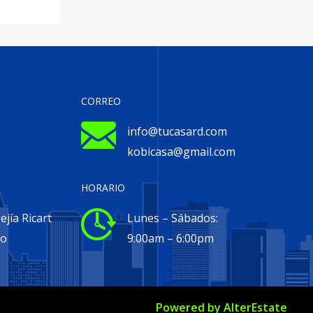
CORREO
info@tucasard.com
kobicasa@gmail.com
HORARIO
jía Ricart
Lunes – Sábados:
go
9:00am – 6:00pm
Powered by
AlterEstate