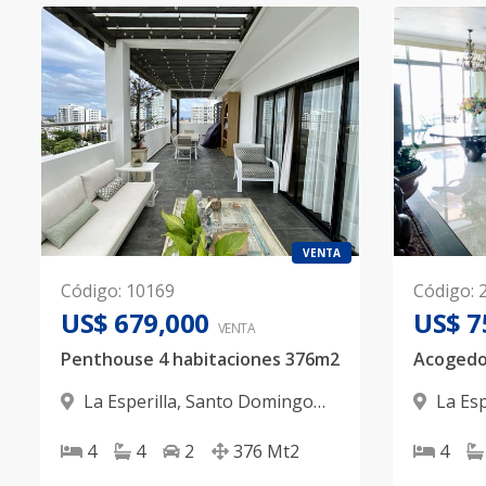
VENTA
Código
:
10169
Código
:
US$ 679,000
US$ 7
VENTA
Penthouse 4 habitaciones 376m2
La Esperilla
,
Santo Domingo
La Esp
D.N.
D.N.
4
4
2
376
Mt2
4