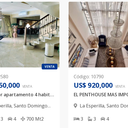
VENTA
2580
Código
:
10790
50,000
US$ 920,000
VENTA
VENTA
Acogedor apartamento 4 habitación, 4 parqueos
erilla
,
Santo Domingo
La Esperilla
,
Santo Do
D.N.
3
4
700
Mt2
3
3
4