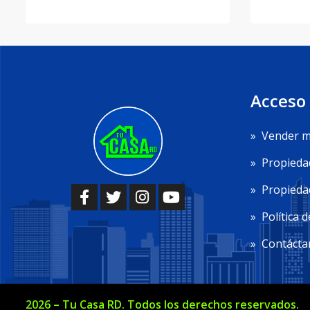
Acceso
»
Vender m
»
Propieda
»
Propiedad
»
Política d
»
Contácta
2026
–
Tu Casa RD
. Todos los derechos reservados.