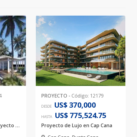
4
PROYECTO
-
Código
:
12179
US$ 370,000
DESDE
US$ 775,524.75
HASTA
Moderno y exclusivo proyecto de Apartamentos en Ciudad Las Canas
Proyecto de Lujo en Cap Cana