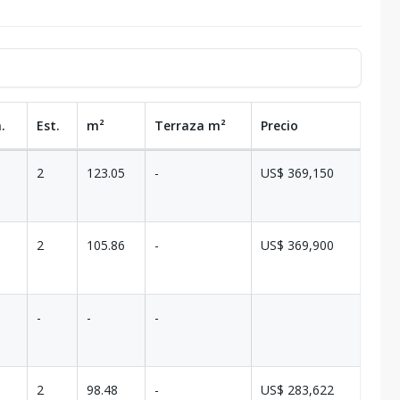
.
Est.
m²
Terraza
m²
Precio
2
123.05
-
US$ 369,150
2
105.86
-
US$ 369,900
-
-
-
2
98.48
-
US$ 283,622