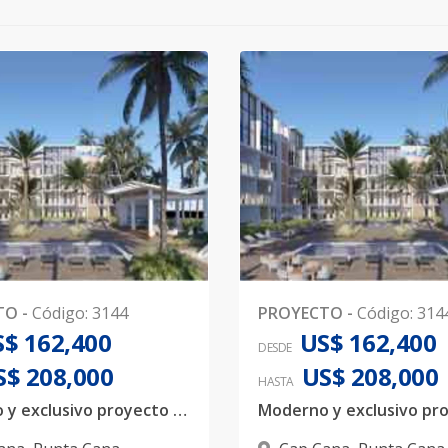
TO
-
Código
:
3144
PROYECTO
-
Código
:
314
$ 162,400
US$ 162,400
DESDE
S$ 208,000
US$ 208,000
HASTA
Moderno y exclusivo proyecto de Apartamentos en Ciudad Las Canas