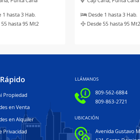
ana
,
Punta Cana
Cap Cana
,
Punta Cana
e
1
hasta
3
Hab.
Desde
1
hasta
3
Hab.
55
hasta
95
Mt2
Desde
55
hasta
95
Mt
 Rápido
LLÁMANOS
809-562-6884
i Propiedad
809-863-2721
des en Venta
UBICACIÓN
es en Alquiler
Avenida Gustavo Me
e Privacidad