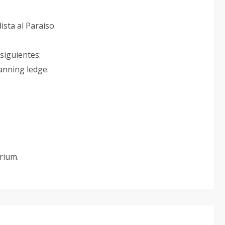
sta al Paraíso.
iguientes:
tanning ledge.
rium.