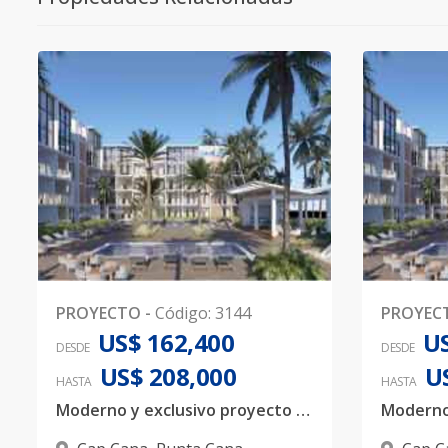
PROYECTO
-
Código
:
3144
PROYEC
US$ 162,400
US
DESDE
DESDE
US$ 208,000
U
HASTA
HASTA
Moderno y exclusivo proyecto de Apartamentos en Ciudad Las Canas