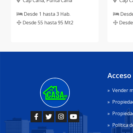
Cap Cana
,
Punta Cana
Cap C
Desde
1
hasta
3
Hab.
Desd
Desde
55
hasta
95
Mt2
Desde
Acceso
»
Vender m
»
Propieda
»
Propiedad
»
Política d