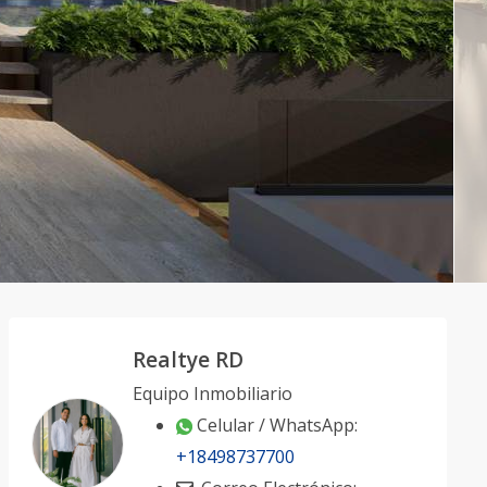
Realtye RD
Equipo Inmobiliario
Celular / WhatsApp:
+18498737700