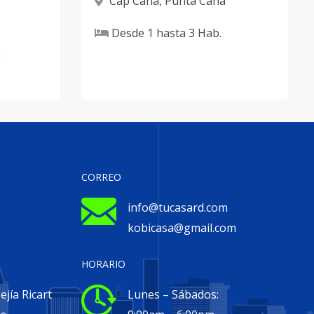
Cap Cana
,
Punta Cana
Desde
1
hasta
3
Hab.
2
CORREO
info@tucasard.com
kobicasa@gmail.com
HORARIO
jía Ricart
Lunes – Sábados: