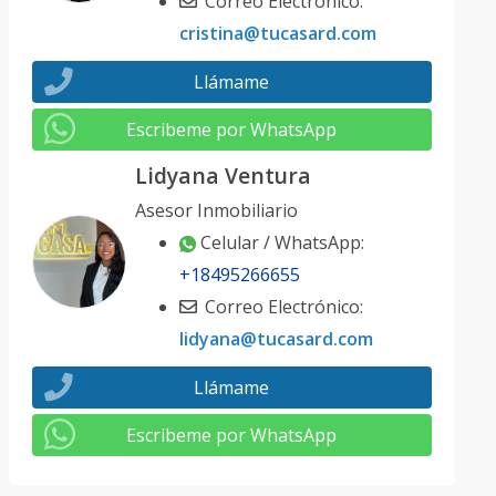
Correo Electrónico:
cristina@tucasard.com
Llámame
Escribeme por WhatsApp
Lidyana Ventura
Asesor Inmobiliario
Celular / WhatsApp:
+18495266655
Correo Electrónico:
lidyana@tucasard.com
Llámame
Escribeme por WhatsApp