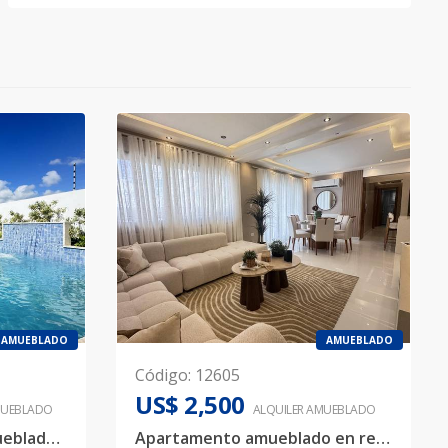
AMUEBLADO
AMUEBLADO
Código
:
12605
US$ 2,500
UEBLADO
ALQUILER
AMUEBLADO
Rento apartamento amueblado próximo al Aeropuerto Cibao
Apartamento amueblado en renta proximo al Aeropuerto Cibao