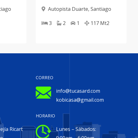
tiago
Autopista Duarte
,
Santiago
3
2
1
117
Mt2
CORREO
info@tucasard.com
kobicasa@gmail.com
HORARIO
jía Ricart
Lunes – Sábados: