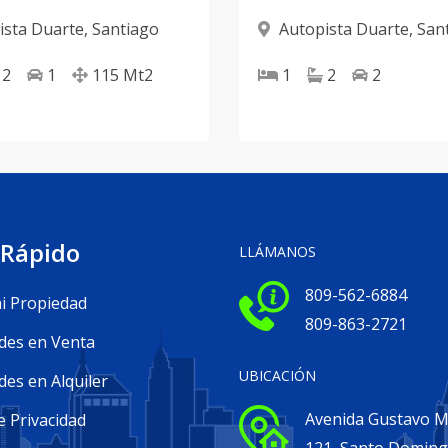
ista Duarte
,
Santiago
Autopista Duarte
,
San
2
1
115
Mt2
1
2
2
 Rápido
LLÁMANOS
809-562-6884
i Propiedad
809-863-2721
des en Venta
UBICACIÓN
es en Alquiler
Avenida Gustavo Me
e Privacidad