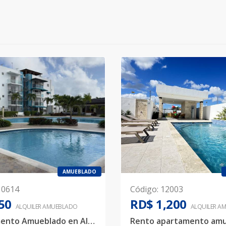
AMUEBLADO
10614
Código
:
12003
50
RD$ 1,200
ALQUILER
AMUEBLADO
ALQUILER
AM
Apartamento Amueblado en Alquiler