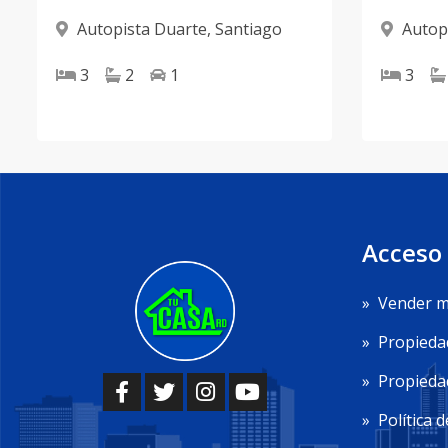
Autopista Duarte
,
Santiago
Autop
3
2
1
3
Acceso
»
Vender m
»
Propieda
»
Propiedad
»
Política d