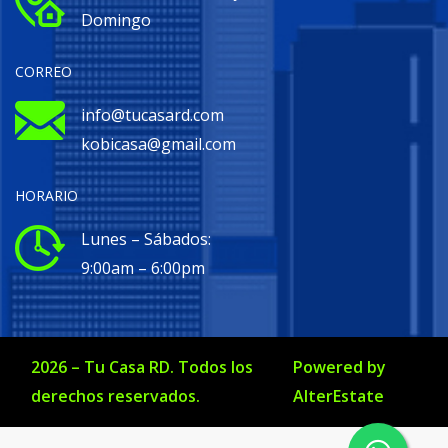
Domingo
CORREO
info@tucasard.com
kobicasa@gmail.com
HORARIO
Lunes – Sábados:
9:00am – 6:00pm
2026
–
Tu Casa RD
. Todos los
Powered by
derechos reservados.
AlterEstate