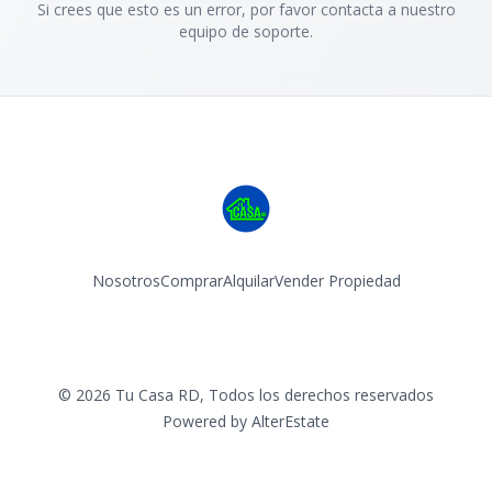
Si crees que esto es un error, por favor contacta a nuestro
equipo de soporte.
Nosotros
Comprar
Alquilar
Vender Propiedad
Facebook
Instagram
©
2026
Tu Casa RD
,
Todos los derechos reservados
Powered by
AlterEstate