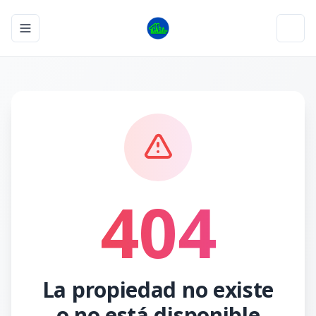
Toggle navigation menu
Toggl
404
La propiedad no existe
o no está disponible