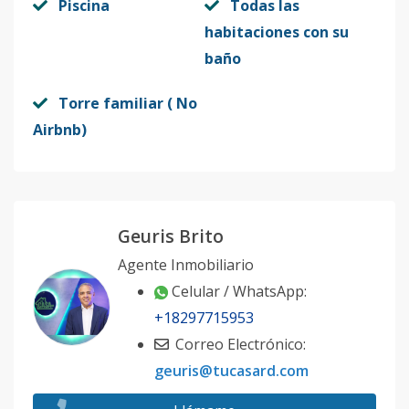
Piscina
Todas las
habitaciones con su
baño
Torre familiar ( No
Airbnb)
Geuris Brito
Agente Inmobiliario
Celular / WhatsApp:
+18297715953
Correo Electrónico:
geuris@tucasard.com