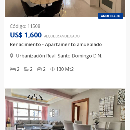
AMUEBLADO
Código
:
11508
US$ 1,600
ALQUILER
AMUEBLADO
Renacimiento - Apartamento amueblado
Urbanización Real
,
Santo Domingo D.N.
2
2
2
130
Mt2