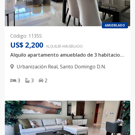
AMUEBLADO
Código
:
11355
US$ 2,200
ALQUILER
AMUEBLADO
Alquilo apartamento amueblado de 3 habitaciones 📍
Urbanización Real
,
Santo Domingo D.N.
3
3
2