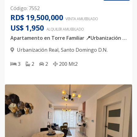
Código
:
7552
RD$ 19,500,000
VENTA AMUEBLADO
US$ 1,950
ALQUILER
AMUEBLADO
Apartamento en Torre Familiar 📍Urbanización Real
Urbanización Real
,
Santo Domingo D.N.
3
2
2
200
Mt2