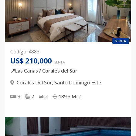
VENTA
Código
:
4883
US$ 210,000
VENTA
📍Las Canas / Corales del Sur
Corales Del Sur
,
Santo Domingo Este
3
2
2
189.3
Mt2