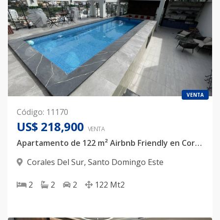
VENTA
Código
:
11170
US$ 218,900
VENTA
Apartamento de 122 m² Airbnb Friendly en Corales del Sur | 2 Parqueos | Torre con Piscina en Santo Domingo Este
Corales Del Sur
,
Santo Domingo Este
2
2
2
122
Mt2