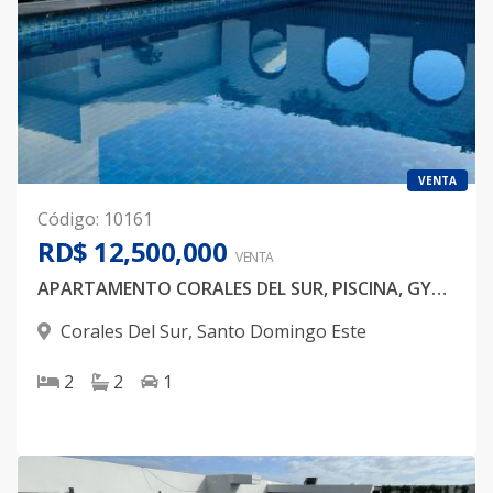
VENTA
Código
:
10161
RD$ 12,500,000
VENTA
APARTAMENTO CORALES DEL SUR, PISCINA, GYM, 2 HABITACIONES
Corales Del Sur
,
Santo Domingo Este
2
2
1