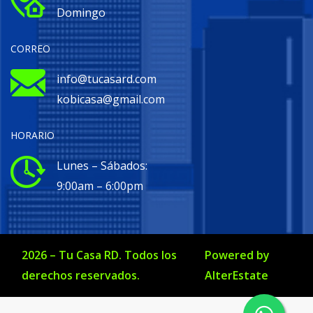
Domingo
CORREO
info@tucasard.com
kobicasa@gmail.com
HORARIO
Lunes – Sábados:
9:00am – 6:00pm
2026
–
Tu Casa RD
. Todos los
Powered by
derechos reservados.
AlterEstate