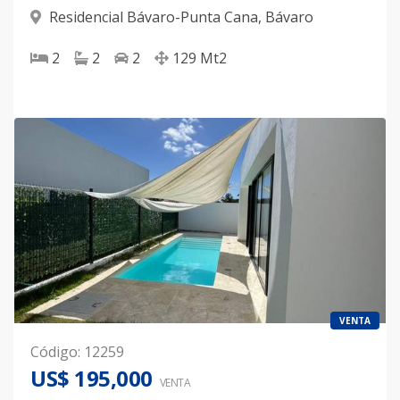
Residencial Bávaro-Punta Cana
,
Bávaro
2
2
2
129
Mt2
VENTA
Código
:
12259
US$ 195,000
VENTA