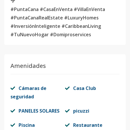
🌴
#PuntaCana #CasaEnVenta #VillaEnVenta
#PuntaCanaRealEstate #LuxuryHomes
#InversiónInteligente #CaribbeanLiving
#TuNuevoHogar #Domiproservices
Amenidades
Cámaras de
Casa Club
seguridad
PANELES SOLARES
picuzzi
Piscina
Restaurante