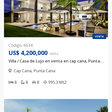
VENTA
Código
:
6634
US$ 4,200,000
VENTA
Villa / Casa de Lujo en venta en cap cana, Punta cana, República Dominicana, con Vista a Campo de Golf, con Vista al mar, cerca de la playa, con piscina, cerca del aeropuerto de Punta cana
Cap Cana
,
Punta Cana
8
8
8
995.3
Mt2