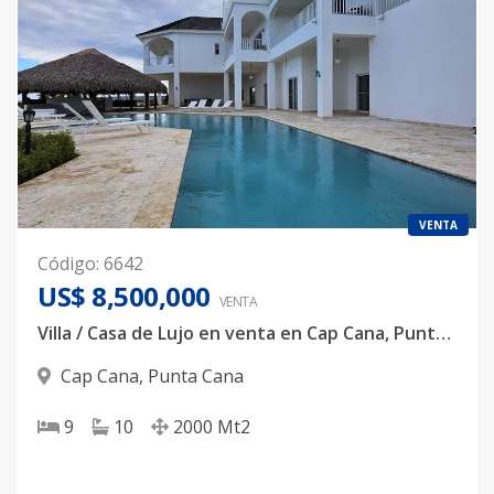
VENTA
Código
:
6642
US$ 8,500,000
VENTA
Villa / Casa de Lujo en venta en Cap Cana, Punta Cana, República Dominicana, con Vista a Campo de Golf, con Vista al mar, cerca de la playa, con piscina, cerca del aeropuerto de Punta cana
Cap Cana
,
Punta Cana
9
10
2000
Mt2