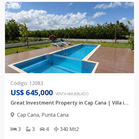
Código
:
12083
US$ 645,000
VENTA AMUEBLADO
Great Investment Property in Cap Cana | Villa in Ciudad Las Canas with 720 sqm Lot
Cap Cana
,
Punta Cana
3
3
4
340
Mt2