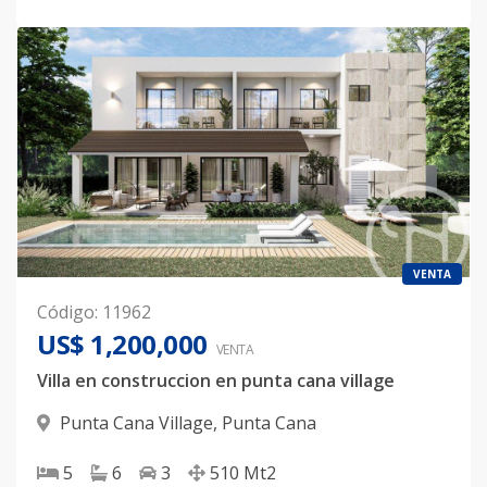
VENTA
Código
:
11962
US$ 1,200,000
VENTA
Villa en construccion en punta cana village
Punta Cana Village
,
Punta Cana
5
6
3
510
Mt2