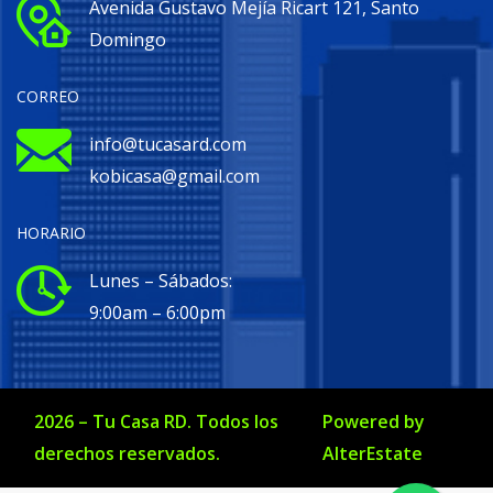
Avenida Gustavo Mejía Ricart 121, Santo
Domingo
CORREO
info@tucasard.com
kobicasa@gmail.com
HORARIO
Lunes – Sábados:
9:00am – 6:00pm
2026
–
Tu Casa RD
. Todos los
Powered by
derechos reservados.
AlterEstate