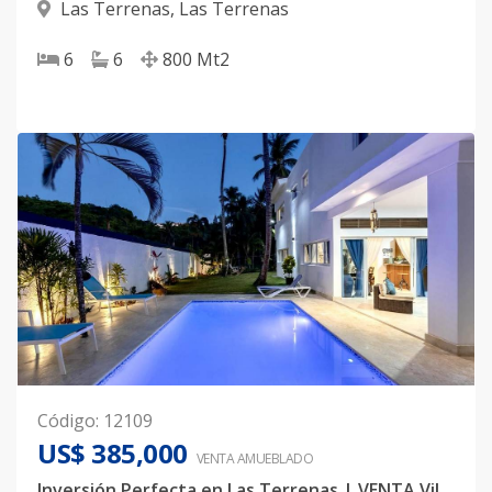
Las Terrenas
,
Las Terrenas
6
6
800
Mt2
Código
:
12109
US$ 385,000
VENTA AMUEBLADO
Inversión Perfecta en Las Terrenas | VENTA Villa con Airbnb Activo