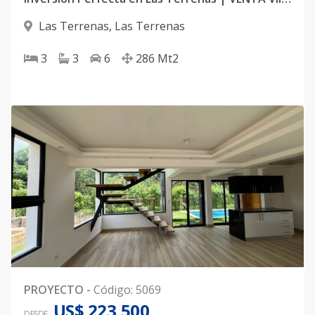
Las Terrenas
,
Las Terrenas
3
3
6
286
Mt2
PROYECTO
-
Código
:
5069
US$ 223,500
DESDE