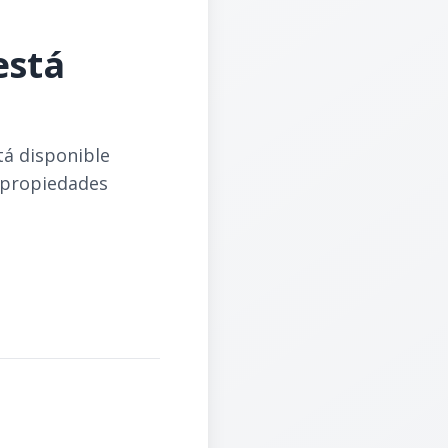
está
tá disponible
 propiedades