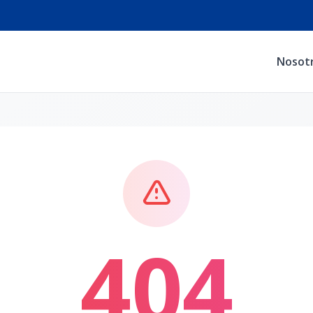
Nosot
404