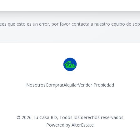
rees que esto es un error, por favor contacta a nuestro equipo de sop
Nosotros
Comprar
Alquilar
Vender Propiedad
Facebook
Instagram
©
2026
Tu Casa RD
,
Todos los derechos reservados
Powered by
AlterEstate